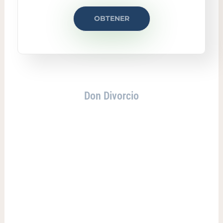
OBTENER
Don Divorcio
¿NO TE ENCUENTRAS EN
NINGUNO DE ESTOS
SUPUESTOS?
¡No te preocupes!
Ponte en contacto con nosotros
y te proporcionaremos el asesoramiento
que necesitas