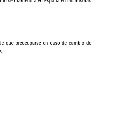
rciaron se mantendrá en España en las mismas
 de que preocuparse en caso de cambio de
s.