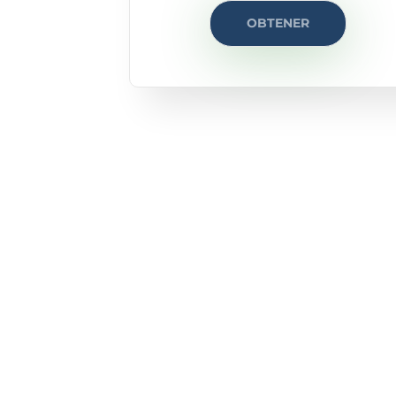
OBTENER
¿NO TE EN
¡No te preocup
Ponte en contacto co
y te proporcionaremos el
que necesita