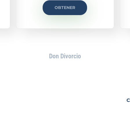
OBTENER
Don Divorcio
CUENTRAS EN NINGUNO DE ESTOS 
es!
n nosotros
C
 asesoramiento
s