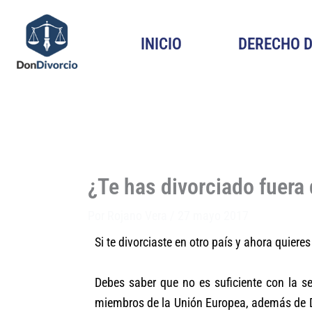
Ir
al
INICIO
DERECHO D
contenido
¿Te has divorciado fuera
Por
Rojano Vera
/
27 mayo 2017
Si te divorciaste en otro país y ahora quiere
Debes saber que no es suficiente con la se
miembros de la Unión Europea, además de D