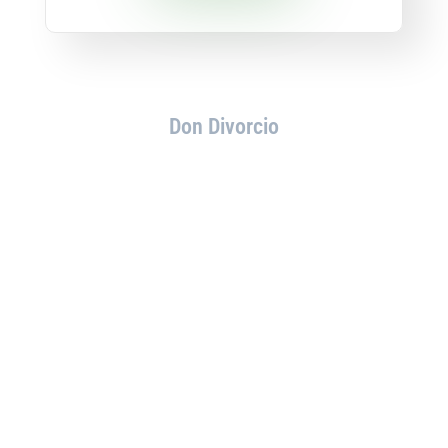
Don Divorcio
¿NO TE ENCUENTRAS EN
NINGUNO DE ESTOS
SUPUESTOS?
¡No te preocupes!
Ponte en contacto con nosotros
y te proporcionaremos el asesoramiento
que necesitas