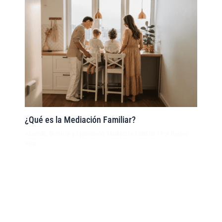
¿Qué es la Mediación Familiar?
Acuerdo
,
Divorcio y Separación
,
Mediación Familiar
/ Por
Rojano
Vera