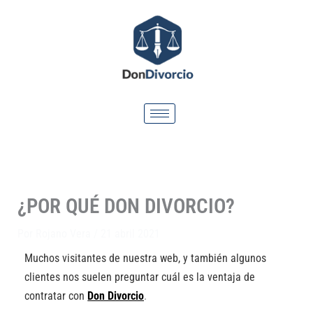
Ir
al
contenido
¿POR QUÉ DON DIVORCIO?
Por
Rojano Vera
/
21 abril 2021
Muchos visitantes de nuestra web, y también algunos
clientes nos suelen preguntar cuál es la ventaja de
contratar con
Don Divorcio
.